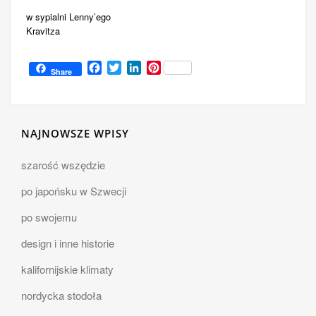
w sypialni Lenny’ego
Kravitza
Facebook
Twitter
LinkedIn
Pinterest
Share
NAJNOWSZE WPISY
szarość wszędzie
po japońsku w Szwecji
po swojemu
design i inne historie
kalifornijskie klimaty
nordycka stodoła