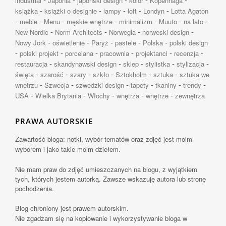
industrial
Japonia
japoński design
kolor
Kopenhaga
-
-
-
-
-
książka
książki o designie
lampy
loft
Londyn
Lotta Agaton
-
-
-
-
-
-
-
meble
Menu
męskie wnętrze
minimalizm
Muuto
na lato
-
-
-
-
New Nordic
Norm Architects
Norwegia
norweski design
-
-
-
-
-
Nowy Jork
oświetlenie
Paryż
pastele
Polska
polski design
-
-
-
-
-
-
polski projekt
porcelana
pracownia
projektanci
recenzja
-
-
-
-
-
restauracja
skandynawski design
sklep
stylistka
stylizacja
-
-
-
-
-
-
święta
szarość
szary
szkło
Sztokholm
sztuka
sztuka we
-
-
-
-
-
-
wnętrzu
Szwecja
szwedzki design
tapety
tkaniny
trendy
-
-
-
-
-
USA
Wielka Brytania
Włochy
wnętrza
wnętrze
zewnętrza
PRAWA AUTORSKIE
Zawartość bloga: notki, wybór tematów oraz zdjęć jest moim
wyborem i jako takie moim dziełem.
Nie mam praw do zdjęć umieszczanych na blogu, z wyjątkiem
tych, których jestem autorką. Zawsze wskazuję autora lub stronę
pochodzenia.
Blog chroniony jest prawem autorskim.
Nie zgadzam się na kopiowanie i wykorzystywanie bloga w