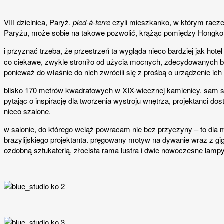
VIII dzielnica, Paryż.
pied-à-terre
czyli mieszkanko, w którym racze
Paryżu, może sobie na takowe pozwolić, krążąc pomiędzy Hongko
i przyznać trzeba, że przestrzeń ta wygląda nieco bardziej jak hot
co ciekawe, zwykle stroniło od użycia mocnych, zdecydowanych ba
ponieważ do właśnie do nich zwrócili się z prośbą o urządzenie ich
blisko 170 metrów kwadratowych w XIX-wiecznej kamienicy. sam s
pytając o inspirację dla tworzenia wystroju wnętrza, projektanci d
nieco szalone.
w salonie, do którego wciąż powracam nie bez przyczyny – to dla mn
brazylijskiego projektanta. pręgowany motyw na dywanie wraz z gi
ozdobną sztukaterią, złocista rama lustra i dwie nowoczesne lam