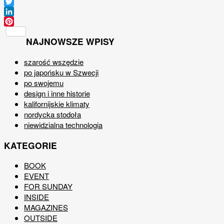
Facebook
Twitter
LinkedIn
Pinterest
NAJNOWSZE WPISY
szarość wszędzie
po japońsku w Szwecji
po swojemu
design i inne historie
kalifornijskie klimaty
nordycka stodoła
niewidzialna technologia
KATEGORIE
BOOK
EVENT
FOR SUNDAY
INSIDE
MAGAZINES
OUTSIDE