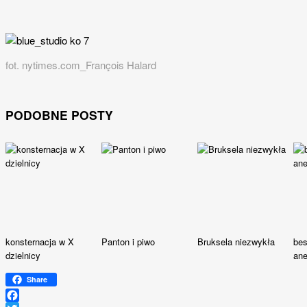
fot. nytimes.com_François Halard
PODOBNE POSTY
konsternacja w X
Panton i piwo
Bruksela niezwykła
bes
dzielnicy
an
Share