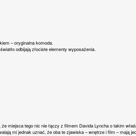
óżkiem – oryginalna komoda.
 światło odbijają złociste elementy wyposażenia.
e miejsca tego nic nie łączy z filmem Davida Lyncha o takim właśnie 
lają mi jednak uznać, że oba te zjawiska – wnętrze i film – mają j