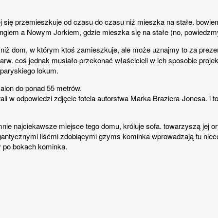
j się przemieszkuje od czasu do czasu niż mieszka na stałe. bowi
ngiem a Nowym Jorkiem, gdzie mieszka się na stałe (no, powiedzm
el niż dom, w którym ktoś zamieszkuje, ale może uznajmy to za preze
rw. coś jednak musiało przekonać właścicieli w ich sposobie proje
 paryskiego lokum.
alon do ponad 55 metrów.
ostali w odpowiedzi zdjęcie fotela autorstwa Marka Braziera-Jonesa. 
ie najciekawsze miejsce tego domu, króluje sofa. towarzyszą jej oryg
gantycznymi liśćmi zdobiącymi gzyms kominka wprowadzają tu nieco 
py po bokach kominka.