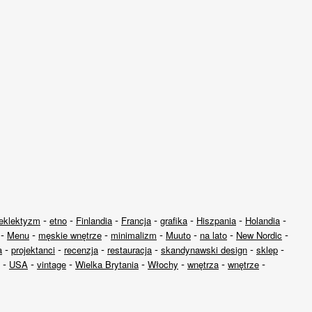
-
-
-
-
-
-
-
eklektyzm
etno
Finlandia
Francja
grafika
Hiszpania
Holandia
-
-
-
-
-
-
-
Menu
męskie wnętrze
minimalizm
Muuto
na lato
New Nordic
-
-
-
-
-
-
a
projektanci
recenzja
restauracja
skandynawski design
sklep
-
-
-
-
-
-
-
USA
vintage
Wielka Brytania
Włochy
wnętrza
wnętrze