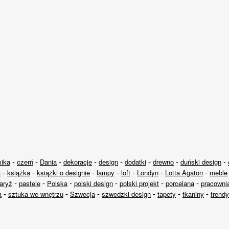
-
-
-
-
-
-
-
-
mika
czerń
Dania
dekoracje
design
dodatki
drewno
duński design
-
-
-
-
-
-
-
a
książka
książki o designie
lampy
loft
Londyn
Lotta Agaton
meble
-
-
-
-
-
-
aryż
pastele
Polska
polski design
polski projekt
porcelana
pracowni
-
-
-
-
-
-
a
sztuka we wnętrzu
Szwecja
szwedzki design
tapety
tkaniny
trendy