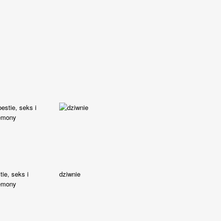
tie, seks i
dziwnie
emony