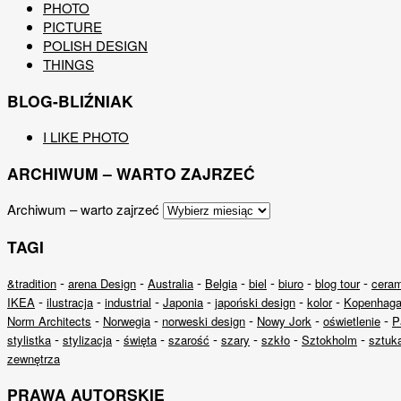
PHOTO
PICTURE
POLISH DESIGN
THINGS
BLOG-BLIŹNIAK
I LIKE PHOTO
ARCHIWUM – WARTO ZAJRZEĆ
Archiwum – warto zajrzeć
TAGI
-
-
-
-
-
-
-
&tradition
arena Design
Australia
Belgia
biel
biuro
blog tour
cera
-
-
-
-
-
-
IKEA
ilustracja
industrial
Japonia
japoński design
kolor
Kopenhag
-
-
-
-
-
Norm Architects
Norwegia
norweski design
Nowy Jork
oświetlenie
P
-
-
-
-
-
-
-
stylistka
stylizacja
święta
szarość
szary
szkło
Sztokholm
sztuk
zewnętrza
PRAWA AUTORSKIE