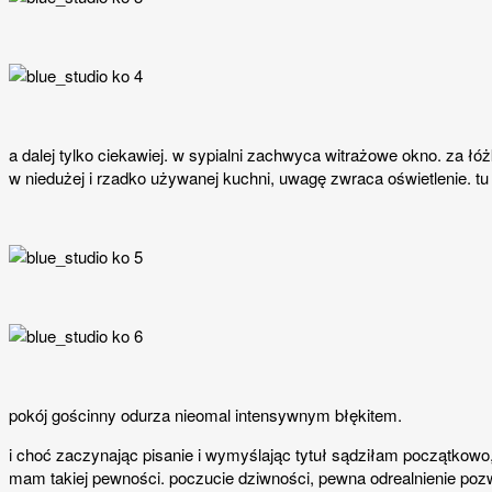
a dalej tylko ciekawiej. w sypialni zachwyca witrażowe okno. za ł
w niedużej i rzadko używanej kuchni, uwagę zwraca oświetlenie. tu
pokój gościnny odurza nieomal intensywnym błękitem.
i choć zaczynając pisanie i wymyślając tytuł sądziłam początkowo, ż
mam takiej pewności. poczucie dziwności, pewna odrealnienie pozwa