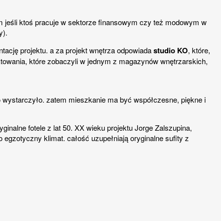
em jeśli ktoś pracuje w sektorze finansowym czy też modowym w
y).
ntację projektu. a za projekt wnętrza odpowiada
studio KO
, które,
ktowania, które zobaczyli w jednym z magazynów wnętrzarskich,
i to wystarczyło. zatem mieszkanie ma być współczesne, piękne i
inalne fotele z lat 50. XX wieku projektu Jorge Zalszupina,
egzotyczny klimat. całość uzupełniają oryginalne sufity z