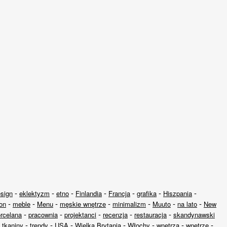
-
-
-
-
-
-
-
esign
eklektyzm
etno
Finlandia
Francja
grafika
Hiszpania
-
-
-
-
-
-
-
on
meble
Menu
męskie wnętrze
minimalizm
Muuto
na lato
New
-
-
-
-
-
rcelana
pracownia
projektanci
recenzja
restauracja
skandynawski
-
-
-
-
-
-
-
-
tkaniny
trendy
USA
Wielka Brytania
Włochy
wnętrza
wnętrze