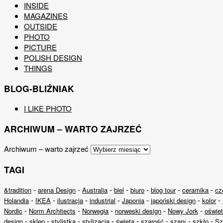
INSIDE
MAGAZINES
OUTSIDE
PHOTO
PICTURE
POLISH DESIGN
THINGS
BLOG-BLIŹNIAK
I LIKE PHOTO
ARCHIWUM – WARTO ZAJRZEĆ
Archiwum – warto zajrzeć
TAGI
-
-
-
-
-
-
-
&tradition
arena Design
Australia
biel
biuro
blog tour
ceramika
cz
-
-
-
-
-
-
-
Holandia
IKEA
ilustracja
industrial
Japonia
japoński design
kolor
-
-
-
-
-
Nordic
Norm Architects
Norwegia
norweski design
Nowy Jork
oświet
-
-
-
-
-
-
-
-
design
sklep
stylistka
stylizacja
święta
szarość
szary
szkło
Sz