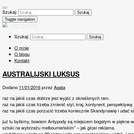
Szukaj:
Toggle navigation
Szukaj:
O mnie
O blogu
Kontakt
AUSTRALIJSKI LUKSUS
Dodano
11/01/2016
przez
Agata
raz na jakiś czas dobrze jest wyjść z określonych ram.
raz na jakiś czas trzeba zmienić styl, kraj, kontynent, perspektywę.
raz na jakiś czas porzucić trzeba koniecznie Skandynawię i udać si
już tu byliśmy, bowiem Antypody są miejscem bogatym w piękne w
sztuki na wybrzeżu melbourneńskim” – jak głosi reklama.
wjeżdżamy windą na 39 piętro i wita nas oszałamiający widok. i ma