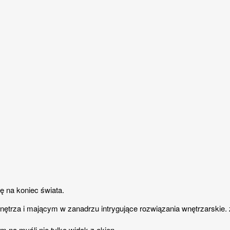
ę na koniec świata.
nętrza i mającym w zanadrzu intrygujące rozwiązania wnętrzarskie
m na myśli nie tylko widok z okien.