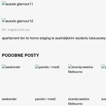
fot. vogue.com.au
apartament ten to home staging w australijskim wydaniu luksusowym
PODOBNE POSTY
weekender
pastele i miedź
skandynawskie
aus
Melbourne