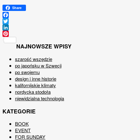
Share
Facebook
Twitter
LinkedIn
Pinterest
NAJNOWSZE WPISY
szarość wszędzie
po japońsku w Szwecji
po swojemu
design i inne historie
kalifornijskie klimaty
nordycka stodoła
niewidzialna technologia
KATEGORIE
BOOK
EVENT
FOR SUNDAY