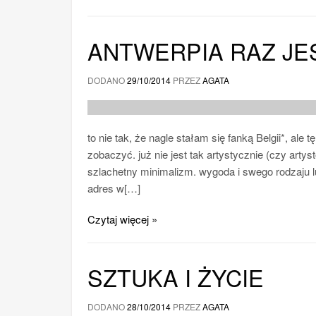
ANTWERPIA RAZ JE
DODANO
29/10/2014
PRZEZ
AGATA
to nie tak, że nagle stałam się fanką Belgii*, al
zobaczyć. już nie jest tak artystycznie (czy art
szlachetny minimalizm. wygoda i swego rodzaju
adres w[…]
Czytaj więcej »
SZTUKA I ŻYCIE
DODANO
28/10/2014
PRZEZ
AGATA