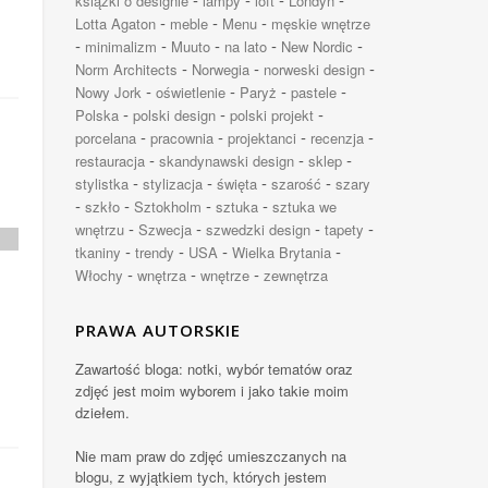
książki o designie
lampy
loft
Londyn
-
-
-
Lotta Agaton
meble
Menu
męskie wnętrze
-
-
-
-
-
minimalizm
Muuto
na lato
New Nordic
-
-
-
Norm Architects
Norwegia
norweski design
-
-
-
-
Nowy Jork
oświetlenie
Paryż
pastele
-
-
-
Polska
polski design
polski projekt
-
-
-
-
porcelana
pracownia
projektanci
recenzja
-
-
-
restauracja
skandynawski design
sklep
-
-
-
-
stylistka
stylizacja
święta
szarość
szary
-
-
-
-
szkło
Sztokholm
sztuka
sztuka we
-
-
-
-
wnętrzu
Szwecja
szwedzki design
tapety
-
-
-
-
tkaniny
trendy
USA
Wielka Brytania
-
-
-
Włochy
wnętrza
wnętrze
zewnętrza
PRAWA AUTORSKIE
Zawartość bloga: notki, wybór tematów oraz
zdjęć jest moim wyborem i jako takie moim
dziełem.
Nie mam praw do zdjęć umieszczanych na
blogu, z wyjątkiem tych, których jestem