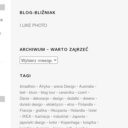
BLOG-BLIŹNIAK
 a
I LIKE PHOTO
y
ARCHIWUM – WARTO ZAJRZEĆ
TAGI
-
-
-
-
&tradition
Afryka
arena Design
Australia
-
-
-
-
-
biel
biuro
blog tour
ceramika
czerń
-
-
-
-
-
Dania
dekoracje
design
dodatki
drewno
-
-
-
-
duński design
eklektyzm
etno
Finlandia
-
-
-
-
Francja
grafika
Hiszpania
Holandia
hotel
-
-
-
-
-
IKEA
ilustracja
industrial
Japonia
-
-
-
-
japoński design
kolor
Kopenhaga
książka
-
-
-
-