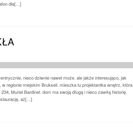
afon dla[…]
KŁA
ntrycznie, nieco dziwnie nawet może. ale jakże interesująco, jak
w regionie miejskim Brukseli. mieszka tu projektantka wnętrz, która
234, Muriel Bardinet. dom ma swoją długą i nieco zawiłą historię.
staurację, aż[…]