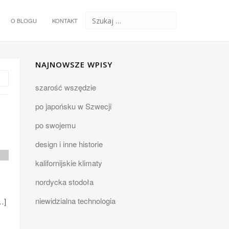
O BLOGU
KONTAKT
NAJNOWSZE WPISY
szarość wszędzie
po japońsku w Szwecji
po swojemu
design i inne historie
kalifornijskie klimaty
nordycka stodoła
niewidzialna technologia
…]