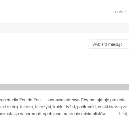
O MNIE
skiego studia Fou de Feu. zastawa stołowa Rhythm ujmuje prostotą.
i skórą. talerze, talerzyki, kubki, łyżki, podkładki, deski tworzą za
pozostając w harmonii. spełnione marzenie minimalistów. Life[