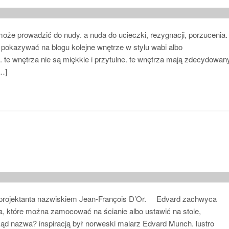
że prowadzić do nudy. a nuda do ucieczki, rezygnacji, porzucenia.
 pokazywać na blogu kolejne wnętrze w stylu wabi albo
te wnętrza nie są miękkie i przytulne. te wnętrza mają zdecydowan
[…]
ego projektanta nazwiskiem Jean-François D’Or. Edvard zachwyca
ka, które można zamocować na ścianie albo ustawić na stole,
ąd nazwa? inspiracją był norweski malarz Edvard Munch. lustro