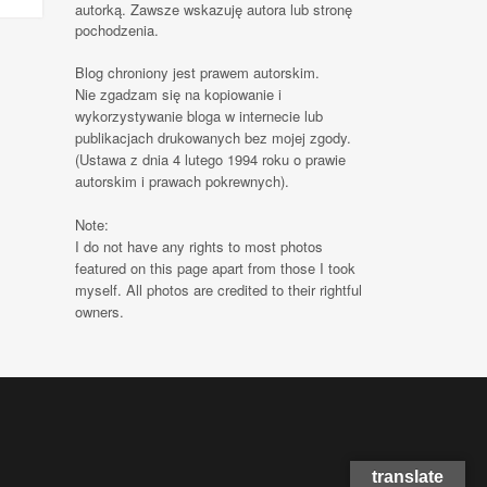
autorką. Zawsze wskazuję autora lub stronę
pochodzenia.
Blog chroniony jest prawem autorskim.
Nie zgadzam się na kopiowanie i
wykorzystywanie bloga w internecie lub
publikacjach drukowanych bez mojej zgody.
(Ustawa z dnia 4 lutego 1994 roku o prawie
autorskim i prawach pokrewnych).
Note:
I do not have any rights to most photos
featured on this page apart from those I took
myself. All photos are credited to their rightful
owners.
translate