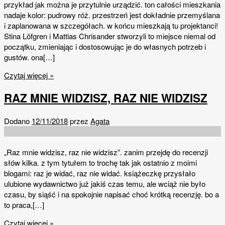
przykład jak można je przytulnie urządzić. ton całości mieszkania
nadaje kolor: pudrowy róż. przestrzeń jest dokładnie przemyślana
i zaplanowana w szczegółach. w końcu mieszkają tu projektanci!
Stina Löfgren i Mattias Chrisander stworzyli to miejsce niemal od
początku, zmieniając i dostosowując je do własnych potrzeb i
gustów. ona[…]
Czytaj więcej »
RAZ MNIE WIDZISZ, RAZ NIE WIDZISZ
Dodano
12/11/2018
przez
Agata
„Raz mnie widzisz, raz nie widzisz”. zanim przejdę do recenzji
słów kilka. z tym tytułem to trochę tak jak ostatnio z moimi
blogami: raz je widać, raz nie widać. książeczkę przysłało
ulubione wydawnictwo już jakiś czas temu, ale wciąż nie było
czasu, by siąść i na spokojnie napisać choć krótką recenzję. bo a
to praca,[…]
Czytaj więcej »