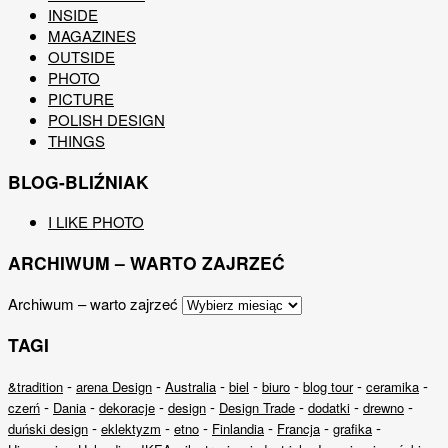
INSIDE
MAGAZINES
OUTSIDE
PHOTO
PICTURE
POLISH DESIGN
THINGS
BLOG-BLIŹNIAK
I LIKE PHOTO
ARCHIWUM – WARTO ZAJRZEĆ
Archiwum – warto zajrzeć
TAGI
-
-
-
-
-
-
-
&tradition
arena Design
Australia
biel
biuro
blog tour
ceramika
-
-
-
-
-
-
-
czerń
Dania
dekoracje
design
Design Trade
dodatki
drewno
-
-
-
-
-
-
duński design
eklektyzm
etno
Finlandia
Francja
grafika