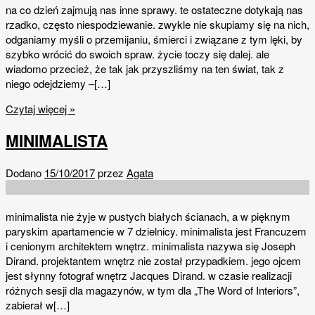
na co dzień zajmują nas inne sprawy. te ostateczne dotykają nas
rzadko, często niespodziewanie. zwykle nie skupiamy się na nich,
odganiamy myśli o przemijaniu, śmierci i związane z tym lęki, by
szybko wrócić do swoich spraw. życie toczy się dalej. ale
wiadomo przecież, że tak jak przyszliśmy na ten świat, tak z
niego odejdziemy –[…]
Czytaj więcej »
MINIMALISTA
Dodano
15/10/2017
przez
Agata
minimalista nie żyje w pustych białych ścianach, a w pięknym
paryskim apartamencie w 7 dzielnicy. minimalista jest Francuzem
i cenionym architektem wnętrz. minimalista nazywa się Joseph
Dirand. projektantem wnętrz nie został przypadkiem. jego ojcem
jest słynny fotograf wnętrz Jacques Dirand. w czasie realizacji
różnych sesji dla magazynów, w tym dla „The Word of Interiors”,
zabierał w[…]