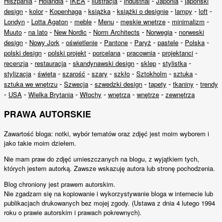
-
-
-
-
-
-
Hiszpania
Holandia
IKEA
ilustracja
industrial
Japonia
japoński
-
-
-
-
-
-
-
design
kolor
Kopenhaga
książka
książki o designie
lampy
loft
-
-
-
-
-
-
Londyn
Lotta Agaton
meble
Menu
męskie wnętrze
minimalizm
-
-
-
-
-
Muuto
na lato
New Nordic
Norm Architects
Norwegia
norweski
-
-
-
-
-
-
-
design
Nowy Jork
oświetlenie
Pantone
Paryż
pastele
Polska
-
-
-
-
-
polski design
polski projekt
porcelana
pracownia
projektanci
-
-
-
-
-
recenzja
restauracja
skandynawski design
sklep
stylistka
-
-
-
-
-
-
-
stylizacja
święta
szarość
szary
szkło
Sztokholm
sztuka
-
-
-
-
-
sztuka we wnętrzu
Szwecja
szwedzki design
tapety
tkaniny
trendy
-
-
-
-
-
-
USA
Wielka Brytania
Włochy
wnętrza
wnętrze
zewnętrza
PRAWA AUTORSKIE
Zawartość bloga: notki, wybór tematów oraz zdjęć jest moim wyborem i
jako takie moim dziełem.
Nie mam praw do zdjęć umieszczanych na blogu, z wyjątkiem tych,
których jestem autorką. Zawsze wskazuję autora lub stronę pochodzenia.
Blog chroniony jest prawem autorskim.
Nie zgadzam się na kopiowanie i wykorzystywanie bloga w internecie lub
publikacjach drukowanych bez mojej zgody. (Ustawa z dnia 4 lutego 1994
roku o prawie autorskim i prawach pokrewnych).