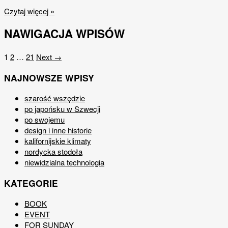
Czytaj więcej »
NAWIGACJA WPISÓW
1
2
…
21
Next →
NAJNOWSZE WPISY
szarość wszędzie
po japońsku w Szwecji
po swojemu
design i inne historie
kalifornijskie klimaty
nordycka stodoła
niewidzialna technologia
KATEGORIE
BOOK
EVENT
FOR SUNDAY