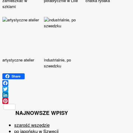
zamieszkać w
pofabrycznie w Lille
chatka rybaka
szklarni
artystyczne atelier
industrialnie, po
szwedzku
Share
Facebook
Twitter
LinkedIn
Pinterest
NAJNOWSZE WPISY
szarość wszędzie
po japońsku w Szwecji