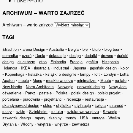
I LIKE PHOTO
ARCHIWUM – WARTO ZAJRZEĆ
Archiwum – warto zajrzeć
TAGI
-
-
-
-
-
-
-
&tradition
arena Design
Australia
Belgia
biel
biuro
blog tour
-
-
-
-
-
-
-
ceramika
czerń
Dania
dekoracje
design
dodatki
drewno
duński
-
-
-
-
-
-
-
design
eklektyzm
etno
Finlandia
Francja
grafika
Hiszpania
-
-
-
-
-
-
Holandia
IKEA
ilustracja
industrial
Japonia
japoński design
kolor
-
-
-
-
-
-
-
Kopenhaga
książka
książki o designie
lampy
loft
Londyn
Lotta
-
-
-
-
-
-
-
Agaton
meble
Menu
męskie wnętrze
minimalizm
Muuto
na lato
-
-
-
-
-
New Nordic
Norm Architects
Norwegia
norweski design
Nowy Jork
-
-
-
-
-
-
oświetlenie
Paryż
pastele
Polska
polski design
polski projekt
-
-
-
-
-
porcelana
pracownia
projektanci
recenzja
restauracja
-
-
-
-
-
-
skandynawski design
sklep
stylistka
stylizacja
święta
szarość
-
-
-
-
-
-
szary
szkło
Sztokholm
sztuka
sztuka we wnętrzu
Szwecja
-
-
-
-
-
-
szwedzki design
tapety
tkaniny
trendy
USA
vintage
Wielka
-
-
-
-
Brytania
Włochy
wnętrza
wnętrze
zewnętrza