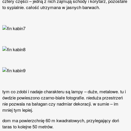
cztery części – jedną z nich zajmują schody i korytarz, pozostałe
to sypialnie. całość utrzymana w jasnych barwach.
tym co zdobi i nadaje charakteru są lampy – duże, metalowe. tu i
ówdzie powieszono czarno-białe fotografie. nieduża przestrzeń
nie pozwala na bałagan czy nadmiar dekoracji. w sumie – im
mniej tym lepiej.
dom ma powierzchnię 60 m kwadratowych, przylegający doń
taras to kolejne 50 metrów.