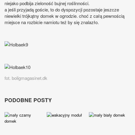
niejako podbija zieloność bujnej roślinności.
a jeśli przyjadą goście, to do dyspozycji pozostaje jeszcze
niewielki trójkątny domek w ogrodzie. choć z całą pewnością
miejsce na rozbicie namiotu też by się znalazło.
fot. boligmagasinet.dk
PODOBNE POSTY