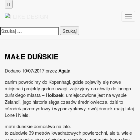
Toggl
navig
Szukaj:
MAŁE DUŃSKIE
Dodano
10/07/2017
przez
Agata
zanim powrócimy do Kopenhagi, gdzie pojawiły się nowe
miejsca i projekty godne uwagi, zajrzyjmy na chwilę do innego
duńskiego miasta –
Holbaek
. umiejscowione jest na wyspie
Zelandii, jego historia sięga czasów średniowiecza. dziś to
ośrodek przemysłowy i wypoczynkowy. swój domek mają tutaj
Lone i Niels.
małe duńskie domostwo na lato.
to zaledwie 39 metrów kwadratowych powierzchni, ale tu wiele
czasu spędza się na świeżym powietrzu. sprzyjają temu dwa