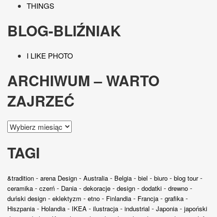
THINGS
BLOG-BLIŹNIAK
I LIKE PHOTO
ARCHIWUM – WARTO
ZAJRZEĆ
Archiwum
–
warto
TAGI
zajrzeć
-
-
-
-
-
-
-
&tradition
arena Design
Australia
Belgia
biel
biuro
blog tour
-
-
-
-
-
-
-
ceramika
czerń
Dania
dekoracje
design
dodatki
drewno
-
-
-
-
-
-
duński design
eklektyzm
etno
Finlandia
Francja
grafika
-
-
-
-
-
-
Hiszpania
Holandia
IKEA
ilustracja
industrial
Japonia
japoński