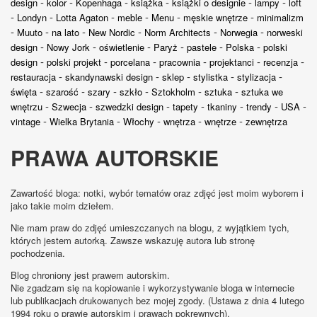
-
-
-
-
-
-
design
kolor
Kopenhaga
książka
książki o designie
lampy
loft
-
-
-
-
-
-
Londyn
Lotta Agaton
meble
Menu
męskie wnętrze
minimalizm
-
-
-
-
-
-
Muuto
na lato
New Nordic
Norm Architects
Norwegia
norweski
-
-
-
-
-
-
design
Nowy Jork
oświetlenie
Paryż
pastele
Polska
polski
-
-
-
-
-
-
design
polski projekt
porcelana
pracownia
projektanci
recenzja
-
-
-
-
-
restauracja
skandynawski design
sklep
stylistka
stylizacja
-
-
-
-
-
-
święta
szarość
szary
szkło
Sztokholm
sztuka
sztuka we
-
-
-
-
-
-
-
wnętrzu
Szwecja
szwedzki design
tapety
tkaniny
trendy
USA
-
-
-
-
-
vintage
Wielka Brytania
Włochy
wnętrza
wnętrze
zewnętrza
PRAWA AUTORSKIE
Zawartość bloga: notki, wybór tematów oraz zdjęć jest moim wyborem i
jako takie moim dziełem.
Nie mam praw do zdjęć umieszczanych na blogu, z wyjątkiem tych,
których jestem autorką. Zawsze wskazuję autora lub stronę
pochodzenia.
Blog chroniony jest prawem autorskim.
Nie zgadzam się na kopiowanie i wykorzystywanie bloga w internecie
lub publikacjach drukowanych bez mojej zgody. (Ustawa z dnia 4 lutego
1994 roku o prawie autorskim i prawach pokrewnych).