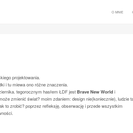
O MNIE
kiego projektowania.
ki i tu miewa ono różne znaczenia.
dziernika. tegorocznym hasłem ŁDF jest
Brave New World
i
może zmienić świat? moim zdaniem: design nie(koniecznie), ludzie t
 jak to zrobić? poprzez refleksję, obserwację i przede wszystkim
wności.