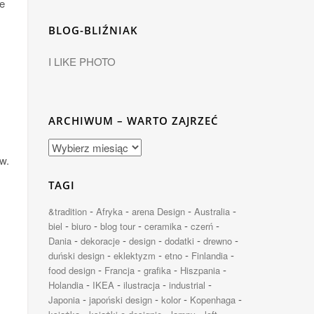
ne
BLOG-BLIŹNIAK
I LIKE PHOTO
ARCHIWUM – WARTO ZAJRZEĆ
w.
TAGI
-
-
-
-
&tradition
Afryka
arena Design
Australia
-
-
-
-
-
biel
biuro
blog tour
ceramika
czerń
-
-
-
-
-
Dania
dekoracje
design
dodatki
drewno
-
-
-
-
duński design
eklektyzm
etno
Finlandia
-
-
-
-
food design
Francja
grafika
Hiszpania
-
-
-
-
Holandia
IKEA
ilustracja
industrial
-
-
-
-
Japonia
japoński design
kolor
Kopenhaga
-
-
-
-