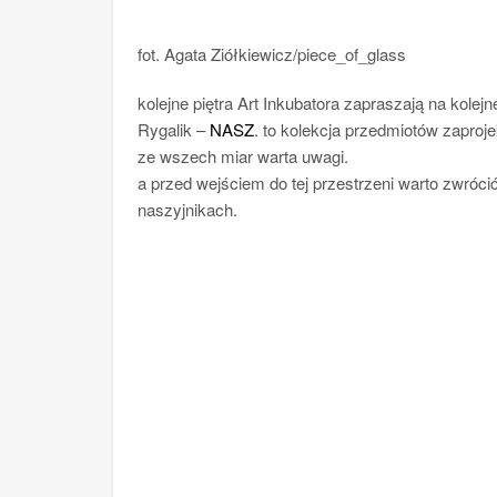
fot. Agata Ziółkiewicz/piece_of_glass
kolejne piętra Art Inkubatora zapraszają na kole
Rygalik –
NASZ
. to kolekcja przedmiotów zaproj
ze wszech miar warta uwagi.
a przed wejściem do tej przestrzeni warto zwróci
naszyjnikach.