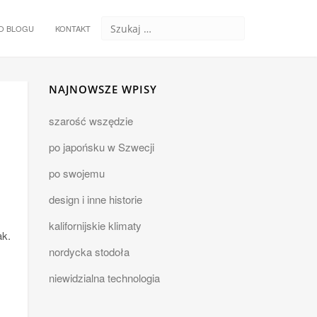
O BLOGU
KONTAKT
NAJNOWSZE WPISY
szarość wszędzie
po japońsku w Szwecji
po swojemu
design i inne historie
kalifornijskie klimaty
ak.
nordycka stodoła
niewidzialna technologia