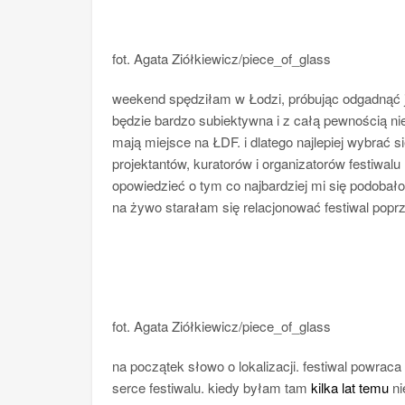
fot. Agata Ziółkiewicz/piece_of_glass
weekend spędziłam w Łodzi, próbując odgadnąć ja
będzie bardzo subiektywna i z całą pewnością ni
mają miejsce na ŁDF. i dlatego najlepiej wybrać
projektantów, kuratorów i organizatorów festiwa
opowiedzieć o tym co najbardziej mi się podobał
na żywo starałam się relacjonować festiwal pop
fot. Agata Ziółkiewicz/piece_of_glass
na początek słowo o lokalizacji. festiwal powraca 
serce festiwalu. kiedy byłam tam
kilka lat temu
ni