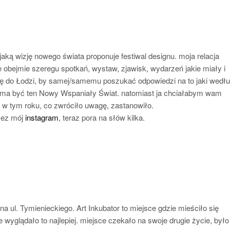
ką wizję nowego świata proponuje festiwal designu. moja relacja
e obejmie szeregu spotkań, wystaw, zjawisk, wydarzeń jakie miały i
 się do Łodzi, by samej/samemu poszukać odpowiedzi na to jaki wedł
lu ma być ten Nowy Wspaniały Świat. natomiast ja chciałabym wam
o w tym roku, co zwróciło uwagę, zastanowiło.
rzez mój
instagram
, teraz pora na słów kilka.
na ul. Tymienieckiego. Art Inkubator to miejsce gdzie mieściło się
e wyglądało to najlepiej. miejsce czekało na swoje drugie życie, było