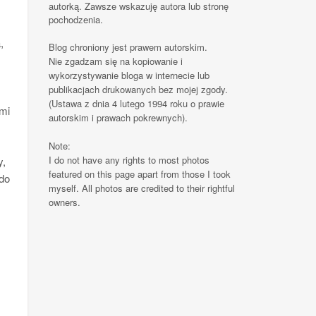
autorką. Zawsze wskazuję autora lub stronę
pochodzenia.
,
Blog chroniony jest prawem autorskim.
Nie zgadzam się na kopiowanie i
wykorzystywanie bloga w internecie lub
publikacjach drukowanych bez mojej zgody.
(Ustawa z dnia 4 lutego 1994 roku o prawie
 mi
autorskim i prawach pokrewnych).
Note:
I do not have any rights to most photos
y,
featured on this page apart from those I took
 do
myself. All photos are credited to their rightful
owners.