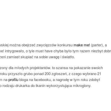
kowskiej można obejrzeć zwycięzców konkursu
make me!
(parter), a
e me! intrygowało, o tyle must have chyba było tym razem niezbyt dob
ni zamiast skupiać na sobie uwagę i światło.
ony dla młodych projektantów. to szansa na pokazanie swoich
roku przyszło grubo ponad 200 zgłoszeń, z czego wybrano 21
am na
profilu
bloga na facebooku, a nagrodę w tym roku zdobył
o rodzaju drukarka do tkanin wykorzystująca mikroglony.