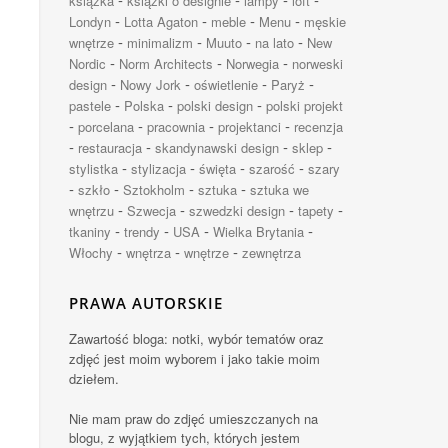
książka
książki o designie
lampy
loft
-
-
-
-
Londyn
Lotta Agaton
meble
Menu
męskie
-
-
-
-
wnętrze
minimalizm
Muuto
na lato
New
-
-
-
Nordic
Norm Architects
Norwegia
norweski
-
-
-
-
design
Nowy Jork
oświetlenie
Paryż
-
-
-
pastele
Polska
polski design
polski projekt
-
-
-
-
porcelana
pracownia
projektanci
recenzja
-
-
-
-
restauracja
skandynawski design
sklep
-
-
-
-
stylistka
stylizacja
święta
szarość
szary
-
-
-
-
szkło
Sztokholm
sztuka
sztuka we
-
-
-
-
wnętrzu
Szwecja
szwedzki design
tapety
-
-
-
-
tkaniny
trendy
USA
Wielka Brytania
-
-
-
Włochy
wnętrza
wnętrze
zewnętrza
PRAWA AUTORSKIE
Zawartość bloga: notki, wybór tematów oraz
zdjęć jest moim wyborem i jako takie moim
dziełem.
Nie mam praw do zdjęć umieszczanych na
blogu, z wyjątkiem tych, których jestem