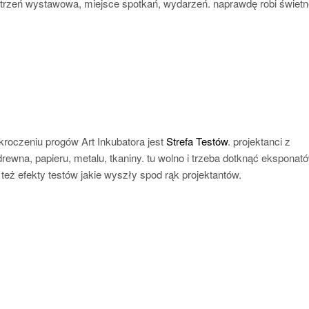
estrzeń wystawowa, miejsce spotkań, wydarzeń. naprawdę robi świet
kroczeniu progów Art Inkubatora jest
Strefa Testów
. projektanci z
ewna, papieru, metalu, tkaniny. tu wolno i trzeba dotknąć eksponató
eż efekty testów jakie wyszły spod rąk projektantów.