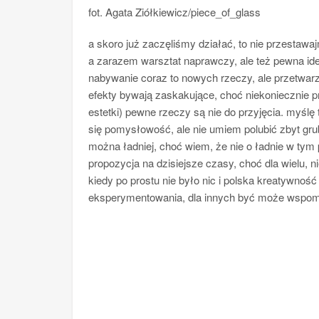
fot. Agata Ziółkiewicz/piece_of_glass
a skoro już zaczęliśmy działać, to nie przestawa
a zarazem warsztat naprawczy, ale też pewna id
nabywanie coraz to nowych rzeczy, ale przetwar
efekty bywają zaskakujące, choć niekoniecznie prz
estetki) pewne rzeczy są nie do przyjęcia. myślę
się pomysłowość, ale nie umiem polubić zbyt gr
można ładniej, choć wiem, że nie o ładnie w tym p
propozycja na dzisiejsze czasy, choć dla wielu, 
kiedy po prostu nie było nic i polska kreatywnoś
eksperymentowania, dla innych być może wspom