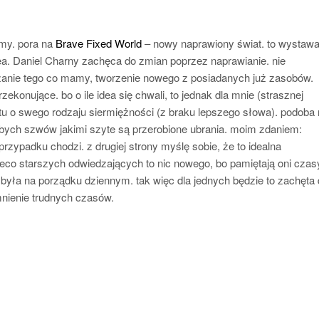
jmy. pora na
Brave Fixed World
– nowy naprawiony świat. to wystawa
ea. Daniel Charny zachęca do zmian poprzez naprawianie. nie
zanie tego co mamy, tworzenie nowego z posiadanych już zasobów.
ekonujące. bo o ile idea się chwali, to jednak dla mnie (strasznej
 tu o swego rodzaju siermiężności (z braku lepszego słowa). podoba
ubych szwów jakimi szyte są przerobione ubrania. moim zdaniem:
rzypadku chodzi. z drugiej strony myślę sobie, że to idealna
nieco starszych odwiedzających to nic nowego, bo pamiętają oni czas
ć była na porządku dziennym. tak więc dla jednych będzie to zachęta
nienie trudnych czasów.