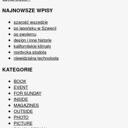
NAJNOWSZE WPISY
szarość wszędzie
po japońsku w Szwecji
po swojemu
design i inne historie
kalifornijskie klimaty
nordycka stodoła
niewidzialna technologia
KATEGORIE
BOOK
EVENT
FOR SUNDAY
INSIDE
MAGAZINES
OUTSIDE
PHOTO
PICTURE