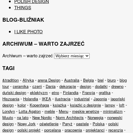
POLISH DESIGN
THINGS
BLOG-BLIŹNIAK
I LIKE PHOTO
ARCHIWUM – WARTO ZAJRZEĆ
Archiwum – warto zajrzeć
TAGI
-
-
-
-
-
-
-
&tradition
Afryka
arena Design
Australia
Belgia
biel
biuro
blog
-
-
-
-
-
-
-
-
tour
ceramika
czerń
Dania
dekoracje
design
dodatki
drewno
-
-
-
-
-
-
duński design
eklektyzm
etno
Finlandia
Francja
grafika
-
-
-
-
-
-
Hiszpania
Holandia
IKEA
ilustracja
industrial
Japonia
japoński
-
-
-
-
-
-
-
design
kolor
Kopenhaga
książka
książki o designie
lampy
loft
-
-
-
-
-
-
Londyn
Lotta Agaton
meble
Menu
męskie wnętrze
minimalizm
-
-
-
-
-
Muuto
na lato
New Nordic
Norm Architects
Norwegia
norweski
-
-
-
-
-
-
design
Nowy Jork
oświetlenie
Paryż
pastele
Polska
polski
-
-
-
-
-
-
design
polski projekt
porcelana
pracownia
projektanci
recenzja