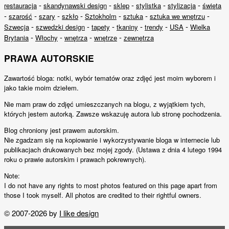
-
-
-
-
-
restauracja
skandynawski design
sklep
stylistka
stylizacja
święta
-
-
-
-
-
-
-
szarość
szary
szkło
Sztokholm
sztuka
sztuka we wnętrzu
-
-
-
-
-
-
Szwecja
szwedzki design
tapety
tkaniny
trendy
USA
Wielka
-
-
-
-
Brytania
Włochy
wnętrza
wnętrze
zewnętrza
PRAWA AUTORSKIE
Zawartość bloga: notki, wybór tematów oraz zdjęć jest moim wyborem i
jako takie moim dziełem.
Nie mam praw do zdjęć umieszczanych na blogu, z wyjątkiem tych,
których jestem autorką. Zawsze wskazuję autora lub stronę pochodzenia.
Blog chroniony jest prawem autorskim.
Nie zgadzam się na kopiowanie i wykorzystywanie bloga w internecie lub
publikacjach drukowanych bez mojej zgody. (Ustawa z dnia 4 lutego 1994
roku o prawie autorskim i prawach pokrewnych).
Note:
I do not have any rights to most photos featured on this page apart from
those I took myself. All photos are credited to their rightful owners.
© 2007-2026 by
I like design