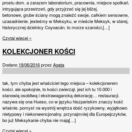
prostu dom. a zarazem laboratorium, pracownia, miejsce spotkań.
intrygująca przestrzeń, gdy przyjrzeć się jej bliżej.
betonowe, grube ściany mogą znaleźć swoje, całkiem sensowne,
uzasadnienie. jesteśmy w Meksyku, w mieście Meksyk, w starej,
historycznej dzielnicy Coyoacán. to morze szarości,[…]
Czytaj więcej »
KOLEKCJONER KOŚCI
Dodano
19/06/2016
przez
Agata
tak, tym chyba jest właściciel tego miejsca – kolekcjonerem
kości. ale spokojnie, to kości zwierząt. jest ich tu 10.000 i
stanowią osobliwą i ekstrawagancką dekorację… restauracji.
nazywa się ona Hueso, co w języku hiszpańskim znaczy kość
właśnie. pomysł na wystrój wnętrza dość ryzykowny, wyjątkowo
nietypowy i niekonwencjonalny. przynajmniej dla Europejczyków,
bo już Meksykanie chyba nie mają[…]
Czytaj więcej »