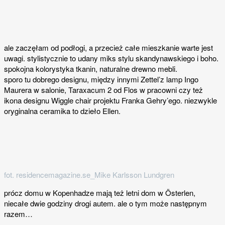
ale zaczęłam od podłogi, a przecież całe mieszkanie warte jest
uwagi. stylistycznie to udany miks stylu skandynawskiego i boho.
spokojna kolorystyka tkanin, naturalne drewno mebli.
sporo tu dobrego designu, między innymi Zettel’z lamp Ingo
Maurera w salonie, Taraxacum 2 od Flos w pracowni czy też
ikona designu Wiggle chair projektu Franka Gehry’ego. niezwykle
oryginalna ceramika to dzieło Ellen.
fot. residencemagazine.se_Mike Karlsson Lundgren
prócz domu w Kopenhadze mają też letni dom w Österlen,
niecałe dwie godziny drogi autem. ale o tym może następnym
razem…