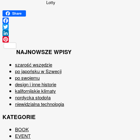
Lotty
Share
Facebook
Twitter
LinkedIn
Pinterest
NAJNOWSZE WPISY
szarość wszędzie
po japońsku w Szwecji
po swojemu
design i inne historie
kalifornijskie klimaty
nordycka stodoła
niewidzialna technologia
KATEGORIE
BOOK
EVENT