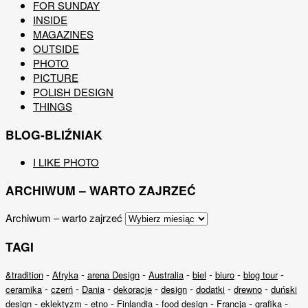
FOR SUNDAY
INSIDE
MAGAZINES
OUTSIDE
PHOTO
PICTURE
POLISH DESIGN
THINGS
BLOG-BLIŹNIAK
I LIKE PHOTO
ARCHIWUM – WARTO ZAJRZEĆ
Archiwum – warto zajrzeć
TAGI
-
-
-
-
-
-
-
&tradition
Afryka
arena Design
Australia
biel
biuro
blog tour
-
-
-
-
-
-
-
ceramika
czerń
Dania
dekoracje
design
dodatki
drewno
duński
-
-
-
-
-
-
-
design
eklektyzm
etno
Finlandia
food design
Francja
grafika