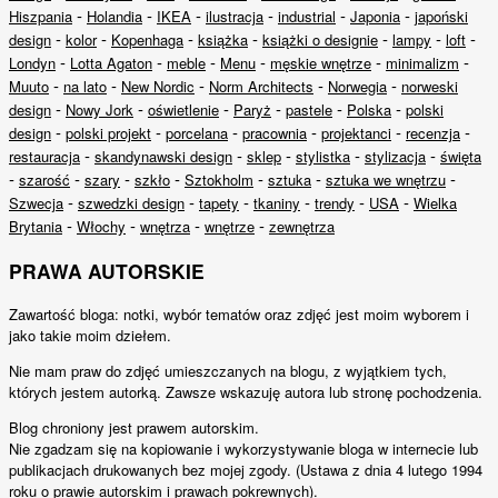
-
-
-
-
-
-
Hiszpania
Holandia
IKEA
ilustracja
industrial
Japonia
japoński
-
-
-
-
-
-
-
design
kolor
Kopenhaga
książka
książki o designie
lampy
loft
-
-
-
-
-
-
Londyn
Lotta Agaton
meble
Menu
męskie wnętrze
minimalizm
-
-
-
-
-
Muuto
na lato
New Nordic
Norm Architects
Norwegia
norweski
-
-
-
-
-
-
design
Nowy Jork
oświetlenie
Paryż
pastele
Polska
polski
-
-
-
-
-
-
design
polski projekt
porcelana
pracownia
projektanci
recenzja
-
-
-
-
-
restauracja
skandynawski design
sklep
stylistka
stylizacja
święta
-
-
-
-
-
-
-
szarość
szary
szkło
Sztokholm
sztuka
sztuka we wnętrzu
-
-
-
-
-
-
Szwecja
szwedzki design
tapety
tkaniny
trendy
USA
Wielka
-
-
-
-
Brytania
Włochy
wnętrza
wnętrze
zewnętrza
PRAWA AUTORSKIE
Zawartość bloga: notki, wybór tematów oraz zdjęć jest moim wyborem i
jako takie moim dziełem.
Nie mam praw do zdjęć umieszczanych na blogu, z wyjątkiem tych,
których jestem autorką. Zawsze wskazuję autora lub stronę pochodzenia.
Blog chroniony jest prawem autorskim.
Nie zgadzam się na kopiowanie i wykorzystywanie bloga w internecie lub
publikacjach drukowanych bez mojej zgody. (Ustawa z dnia 4 lutego 1994
roku o prawie autorskim i prawach pokrewnych).