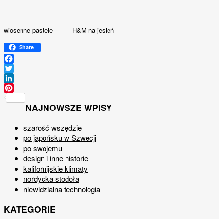
wiosenne pastele
H&M na jesień
Share
Facebook
Twitter
LinkedIn
Pinterest
NAJNOWSZE WPISY
szarość wszędzie
po japońsku w Szwecji
po swojemu
design i inne historie
kalifornijskie klimaty
nordycka stodoła
niewidzialna technologia
KATEGORIE