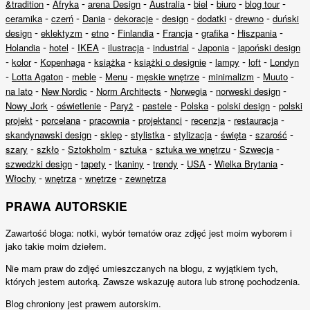
-
-
-
-
-
-
-
&tradition
Afryka
arena Design
Australia
biel
biuro
blog tour
-
-
-
-
-
-
-
ceramika
czerń
Dania
dekoracje
design
dodatki
drewno
duński
-
-
-
-
-
-
-
design
eklektyzm
etno
Finlandia
Francja
grafika
Hiszpania
-
-
-
-
-
-
Holandia
hotel
IKEA
ilustracja
industrial
Japonia
japoński design
-
-
-
-
-
-
-
kolor
Kopenhaga
książka
książki o designie
lampy
loft
Londyn
-
-
-
-
-
-
-
Lotta Agaton
meble
Menu
męskie wnętrze
minimalizm
Muuto
-
-
-
-
-
na lato
New Nordic
Norm Architects
Norwegia
norweski design
-
-
-
-
-
-
Nowy Jork
oświetlenie
Paryż
pastele
Polska
polski design
polski
-
-
-
-
-
-
projekt
porcelana
pracownia
projektanci
recenzja
restauracja
-
-
-
-
-
-
skandynawski design
sklep
stylistka
stylizacja
święta
szarość
-
-
-
-
-
-
szary
szkło
Sztokholm
sztuka
sztuka we wnętrzu
Szwecja
-
-
-
-
-
-
szwedzki design
tapety
tkaniny
trendy
USA
Wielka Brytania
-
-
-
Włochy
wnętrza
wnętrze
zewnętrza
PRAWA AUTORSKIE
Zawartość bloga: notki, wybór tematów oraz zdjęć jest moim wyborem i
jako takie moim dziełem.
Nie mam praw do zdjęć umieszczanych na blogu, z wyjątkiem tych,
których jestem autorką. Zawsze wskazuję autora lub stronę pochodzenia.
Blog chroniony jest prawem autorskim.