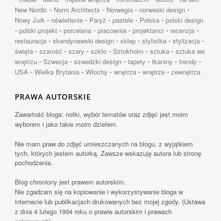
-
-
-
-
New Nordic
Norm Architects
Norwegia
norweski design
-
-
-
-
-
Nowy Jork
oświetlenie
Paryż
pastele
Polska
polski design
-
-
-
-
-
-
polski projekt
porcelana
pracownia
projektanci
recenzja
-
-
-
-
-
restauracja
skandynawski design
sklep
stylistka
stylizacja
-
-
-
-
-
-
święta
szarość
szary
szkło
Sztokholm
sztuka
sztuka we
-
-
-
-
-
-
wnętrzu
Szwecja
szwedzki design
tapety
tkaniny
trendy
-
-
-
-
-
USA
Wielka Brytania
Włochy
wnętrza
wnętrze
zewnętrza
PRAWA AUTORSKIE
Zawartość bloga: notki, wybór tematów oraz zdjęć jest moim
wyborem i jako takie moim dziełem.
Nie mam praw do zdjęć umieszczanych na blogu, z wyjątkiem
tych, których jestem autorką. Zawsze wskazuję autora lub stronę
pochodzenia.
Blog chroniony jest prawem autorskim.
Nie zgadzam się na kopiowanie i wykorzystywanie bloga w
internecie lub publikacjach drukowanych bez mojej zgody. (Ustawa
z dnia 4 lutego 1994 roku o prawie autorskim i prawach