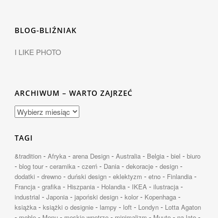
BLOG-BLIŹNIAK
I LIKE PHOTO
ARCHIWUM – WARTO ZAJRZEĆ
TAGI
-
-
-
-
-
-
&tradition
Afryka
arena Design
Australia
Belgia
biel
biuro
-
-
-
-
-
-
-
blog tour
ceramika
czerń
Dania
dekoracje
design
-
-
-
-
-
-
dodatki
drewno
duński design
eklektyzm
etno
Finlandia
-
-
-
-
-
-
Francja
grafika
Hiszpania
Holandia
IKEA
ilustracja
-
-
-
-
-
industrial
Japonia
japoński design
kolor
Kopenhaga
-
-
-
-
-
książka
książki o designie
lampy
loft
Londyn
Lotta Agaton
-
-
-
-
-
-
-
meble
Menu
męskie wnętrze
minimalizm
Muuto
na lato