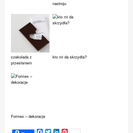
nastroju
czekolada z
kto mi da skrzydła?
przesłaniem
Formex – dekoracje
Facebook
Twitter
LinkedIn
Pinterest