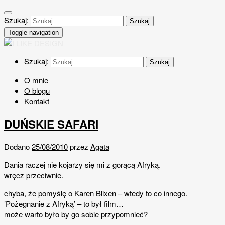
Szukaj:
Toggle navigation
Szukaj:
O mnie
O blogu
Kontakt
DUŃSKIE SAFARI
Dodano
25/08/2010
przez
Agata
Dania raczej nie kojarzy się mi z gorącą Afryką.
wręcz przeciwnie.
chyba, że pomyślę o Karen Blixen – wtedy to co innego.
’Pożegnanie z Afryką’ – to był film…
może warto było by go sobie przypomnieć?