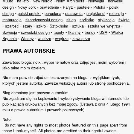
-
-
-
-
-
Muuto
na lato
New Nordic
Norm Architects
Norwegia
norweski
-
-
-
-
-
-
design
Nowy Jork
oświetlenie
Paryż
pastele
Polska
polski
-
-
-
-
-
-
design
polski projekt
porcelana
pracownia
projektanci
recenzja
-
-
-
-
-
restauracja
skandynawski design
sklep
stylistka
stylizacja
święta
-
-
-
-
-
-
-
szarość
szary
szkło
Sztokholm
sztuka
sztuka we wnętrzu
-
-
-
-
-
-
Szwecja
szwedzki design
tapety
tkaniny
trendy
USA
Wielka
-
-
-
-
Brytania
Włochy
wnętrza
wnętrze
zewnętrza
PRAWA AUTORSKIE
Zawartość bloga: notki, wybór tematów oraz zdjęć jest moim wyborem i
jako takie moim dziełem.
Nie mam praw do zdjęć umieszczanych na blogu, z wyjątkiem tych,
których jestem autorką. Zawsze wskazuję autora lub stronę pochodzenia.
Blog chroniony jest prawem autorskim.
Nie zgadzam się na kopiowanie i wykorzystywanie bloga w internecie lub
publikacjach drukowanych bez mojej zgody. (Ustawa z dnia 4 lutego 1994
roku o prawie autorskim i prawach pokrewnych).
Note:
I do not have any rights to most photos featured on this page apart from
those I took myself. All photos are credited to their rightful owners.