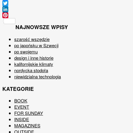
Facebook
Twitter
LinkedIn
Pinterest
NAJNOWSZE WPISY
szarość wszędzie
po japońsku w Szwecji
po swojemu
design i inne historie
kalifornijskie klimaty
nordycka stodoła
niewidzialna technologia
KATEGORIE
BOOK
EVENT
FOR SUNDAY
INSIDE
MAGAZINES
OUTSIDE