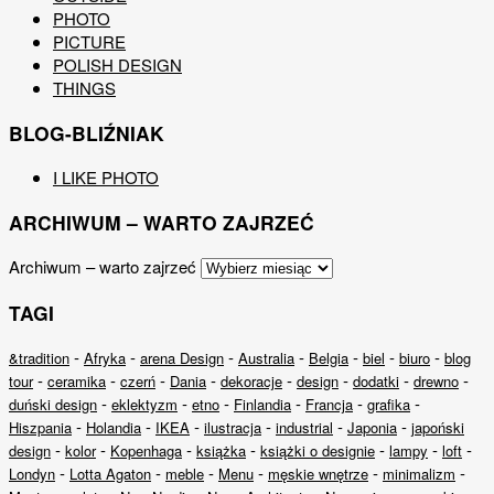
PHOTO
PICTURE
POLISH DESIGN
THINGS
BLOG-BLIŹNIAK
I LIKE PHOTO
ARCHIWUM – WARTO ZAJRZEĆ
Archiwum – warto zajrzeć
TAGI
-
-
-
-
-
-
-
&tradition
Afryka
arena Design
Australia
Belgia
biel
biuro
blog
-
-
-
-
-
-
-
-
tour
ceramika
czerń
Dania
dekoracje
design
dodatki
drewno
-
-
-
-
-
-
duński design
eklektyzm
etno
Finlandia
Francja
grafika
-
-
-
-
-
-
Hiszpania
Holandia
IKEA
ilustracja
industrial
Japonia
japoński
-
-
-
-
-
-
-
design
kolor
Kopenhaga
książka
książki o designie
lampy
loft
-
-
-
-
-
-
Londyn
Lotta Agaton
meble
Menu
męskie wnętrze
minimalizm