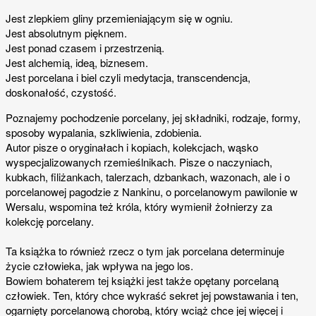
Jest zlepkiem gliny przemieniającym się w ogniu.
Jest absolutnym pięknem.
Jest ponad czasem i przestrzenią.
Jest alchemią, ideą, biznesem.
Jest porcelana i biel czyli medytacja, transcendencja,
doskonałość, czystość.
Poznajemy pochodzenie porcelany, jej składniki, rodzaje, formy,
sposoby wypalania, szkliwienia, zdobienia.
Autor pisze o oryginałach i kopiach, kolekcjach, wąsko
wyspecjalizowanych rzemieślnikach. Pisze o naczyniach,
kubkach, filiżankach, talerzach, dzbankach, wazonach, ale i o
porcelanowej pagodzie z Nankinu, o porcelanowym pawilonie w
Wersalu, wspomina też króla, który wymienił żołnierzy za
kolekcję porcelany.
Ta książka to również rzecz o tym jak porcelana determinuje
życie człowieka, jak wpływa na jego los.
Bowiem bohaterem tej książki jest także opętany porcelaną
człowiek. Ten, który chce wykraść sekret jej powstawania i ten,
ogarnięty porcelanową chorobą, który wciąż chce jej więcej i