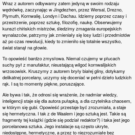
Wraz z autorem odbywamy zatem jedyną w swoim rodzaju
wędrówkę, zaczynając w Jingdezhen, przez Wersal, Drezno,
Plymuth, Kornwalię, Londyn i Dachau. Idziemy poprzez czasy i
przestrzenie, poprzez sztukę, filozofię, naukę. Obserwujemy
kunszt chińskich mistrzów, śledzimy zmagania europejskich
wynalazców, patrzymy jak zmieniały się losy ludzi i przedmiotów
aż po czas rewolucji, kiedy to zmieniło się totalnie wszystko,
świat stanął na głowie.
To opowieść bardzo zmysłowa. Niemal czujemy w płucach
suchy pył z manufaktur, nieustającą wilgoć kornwalijskich
wrzosowisk. Kruszymy z autorem bryły białej gliny, dotykamy
delikatnej porcelany, uczymy się doceniać
w pełni dzieło ludzkich
rąk. I są to momenty piękne, poruszające.
Ale bywa i tak, że odnosi się wrażenie, że nadmiar wiedzy,
inteligencji staje się dla autora pułapką, a dla czytelnika chaosem,
w którym się gubi. Opowieść przestaje być zrozumiała, a staje
się hermetyczna. I tak z de Waalem i jego sztuką jest. Takie są
fragmenty tej książki (gdzie się podział redaktor?) i taka jest jego
porcelanowa sztuka. Jego instalacje są często ukryte,
niedostępne, hermetyczne, a przez to niezrozumiałe bez