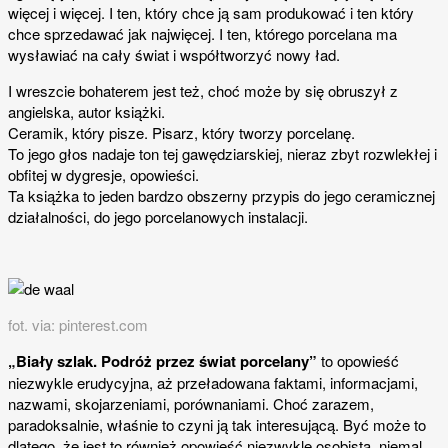
więcej i więcej. I ten, który chce ją sam produkować i ten który
chce sprzedawać jak najwięcej. I ten, którego porcelana ma
wysławiać na cały świat i współtworzyć nowy ład.
I wreszcie bohaterem jest też, choć może by się obruszył z
angielska, autor książki.
Ceramik, który pisze. Pisarz, który tworzy porcelanę.
To jego głos nadaje ton tej gawędziarskiej, nieraz zbyt rozwlekłej i
obfitej w dygresje, opowieści.
Ta książka to jeden bardzo obszerny przypis do jego ceramicznej
działalności, do jego porcelanowych instalacji.
fot. via: pinterest.com
„Biały szlak. Podróż przez świat porcelany”
to opowieść
niezwykle erudycyjna, aż przeładowana faktami, informacjami,
nazwami, skojarzeniami, porównaniami. Choć zarazem,
paradoksalnie, właśnie to czyni ją tak interesującą.
Być może to
dlatego, że jest to również opowieść niezwykle osobista, niemal