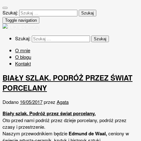
Szukaj:
Toggle navigation
Szukaj:
O mnie
O blogu
Kontakt
BIAŁY SZLAK. PODRÓŻ PRZEZ ŚWIAT
PORCELANY
Dodano
16/05/2017
przez
Agata
Biały szlak. Podróż przez świat porcelany.
Oto przed nami podróż przez dzieje porcelany, podróż przez
czasy i przestrzenie.
Naszym przewodnikiem będzie
Edmund de Waal,
ceniony w
świecie artysta-ceramik, krytyk i historyk sztuki.