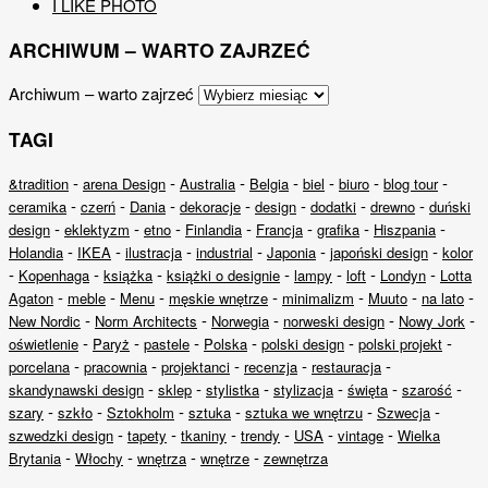
I LIKE PHOTO
ARCHIWUM – WARTO ZAJRZEĆ
Archiwum – warto zajrzeć
TAGI
-
-
-
-
-
-
-
&tradition
arena Design
Australia
Belgia
biel
biuro
blog tour
-
-
-
-
-
-
-
ceramika
czerń
Dania
dekoracje
design
dodatki
drewno
duński
-
-
-
-
-
-
-
design
eklektyzm
etno
Finlandia
Francja
grafika
Hiszpania
-
-
-
-
-
-
Holandia
IKEA
ilustracja
industrial
Japonia
japoński design
kolor
-
-
-
-
-
-
-
Kopenhaga
książka
książki o designie
lampy
loft
Londyn
Lotta
-
-
-
-
-
-
-
Agaton
meble
Menu
męskie wnętrze
minimalizm
Muuto
na lato
-
-
-
-
-
New Nordic
Norm Architects
Norwegia
norweski design
Nowy Jork
-
-
-
-
-
-
oświetlenie
Paryż
pastele
Polska
polski design
polski projekt
-
-
-
-
-
porcelana
pracownia
projektanci
recenzja
restauracja
-
-
-
-
-
-
skandynawski design
sklep
stylistka
stylizacja
święta
szarość
-
-
-
-
-
-
szary
szkło
Sztokholm
sztuka
sztuka we wnętrzu
Szwecja
-
-
-
-
-
-
szwedzki design
tapety
tkaniny
trendy
USA
vintage
Wielka
-
-
-
-
Brytania
Włochy
wnętrza
wnętrze
zewnętrza