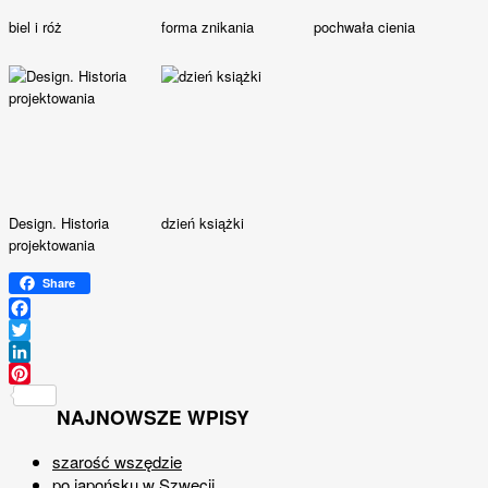
biel i róż
forma znikania
pochwała cienia
Design. Historia
dzień książki
projektowania
Share
Facebook
Twitter
LinkedIn
Pinterest
NAJNOWSZE WPISY
szarość wszędzie
po japońsku w Szwecji