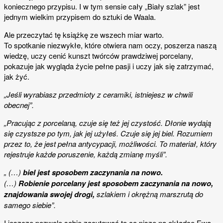
koniecznego przypisu. I w tym sensie cały „Biały szlak” jest
jednym wielkim przypisem do sztuki de Waala.
Ale przeczytać tę książkę ze wszech miar warto.
To spotkanie niezwykłe, które otwiera nam oczy, poszerza naszą
wiedzę, uczy cenić kunszt twórców prawdziwej porcelany,
pokazuje jak wygląda życie pełne pasji i uczy jak się zatrzymać,
jak żyć.
„Jeśli wyrabiasz przedmioty z ceramiki, istniejesz w chwili
obecnej”.
„Pracując z porcelaną, czuje się też jej czystość. Dłonie wydają
się czystsze po tym, jak jej użyłeś. Czuje się jej biel. Rozumiem
przez to, że jest pełna antycypacji, możliwości. To materiał, który
rejestruje każde poruszenie, każdą zmianę myśli”.
„ (…)
biel jest sposobem zaczynania na nowo.
(…)
Robienie porcelany jest sposobem zaczynania na nowo,
znajdowania swojej drogi,
szlakiem i okrężną marszrutą do
samego siebie”.
I jeszcze pozwolę sobie zacytować to co pisze na okładce Ewa