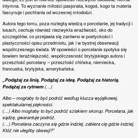
intymna.
To wyznanie miłości pasjonata, kogoś, kogo ta materia
fascynuje i pochłania od wczesnej młodości.
Autora tego tomu, poza rozległą wiedzą o porcelanie, jej tradycji i
losach, cechuje również niezwykła wrażliwość, oko do
szczegółów, co przejawia się zarówno w poetyckości i
plastyczności opisu przedmiotu, jak i w bystrej obserwacji
współczesnego świata. W opowieści o porcelanie spotyka się
bowiem teraźniejszość, współczesność brytyjskiego autora i
przeszłość porcelany – przeszłość chińska, niemiecka,
francuska, brytyjska, amerykańska.
„Podążaj za linią. Podążaj za ideą. Podążaj za historią.
Podążaj za rytmem
(…)
Albo – mogłaby to być podróż według klucza wyjątkowej,
spektakularnej piękności.
(…) Albo mogłaby to być podróż szlakiem skorup. Porcelana, jak
sądzę, gwarantuje podróż.
(…) Porcelana zaczyna się gdzie indziej, zabiera cię gdzie indziej.
Któż nie uległby obsesji?”