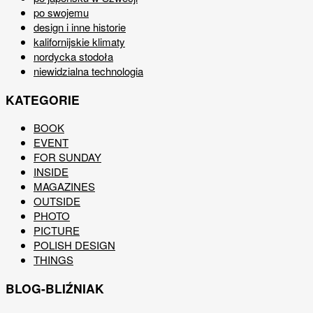
po swojemu
design i inne historie
kalifornijskie klimaty
nordycka stodoła
niewidzialna technologia
KATEGORIE
BOOK
EVENT
FOR SUNDAY
INSIDE
MAGAZINES
OUTSIDE
PHOTO
PICTURE
POLISH DESIGN
THINGS
BLOG-BLIŹNIAK